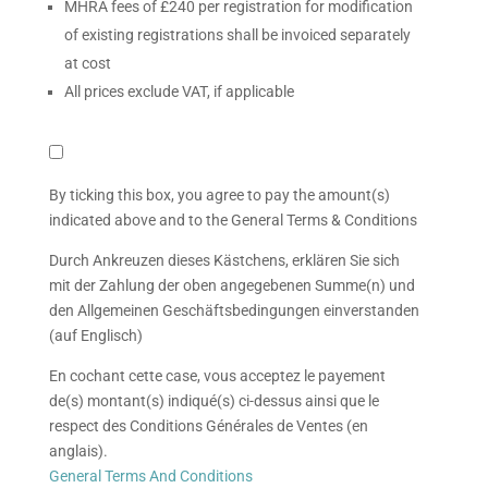
MHRA fees of £240 per registration for modification
of existing registrations shall be invoiced separately
at cost
All prices exclude VAT, if applicable
By
ticking
By ticking this box, you agree to pay the amount(s)
this
indicated above and to the General Terms & Conditions
box
you
Durch Ankreuzen dieses Kästchens, erklären Sie sich
agree
mit der Zahlung der oben angegebenen Summe(n) und
to
den Allgemeinen Geschäftsbedingungen einverstanden
pay
(auf Englisch)
the
En cochant cette case, vous acceptez le payement
amount(s)
de(s) montant(s) indiqué(s) ci-dessus ainsi que le
indicated
respect des Conditions Générales de Ventes (en
above
anglais).
and
General Terms And Conditions
to