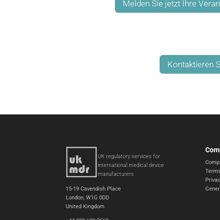
Melden Sie jetzt Ihre Ver
Kontaktieren S
Com
UK regulatory services for
Compa
international medical device
Terms
manufacturers
Privac
15-19 Cavendish Place
Gener
London, W1G 0DD
United Kingdom