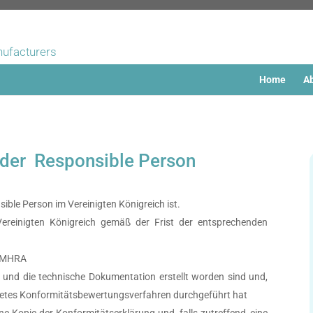
nufacturers
Home
Ab
 der Responsible Person
le Person im Vereinigten Königreich ist.
 Vereinigten Königreich gemäß der Frist der entsprechenden
r MHRA
g und die technische Dokumentation erstellt worden sind und,
ignetes Konformitätsbewertungsverfahren durchgeführt hat
e Kopie der Konformitätserklärung und, falls zutreffend, eine