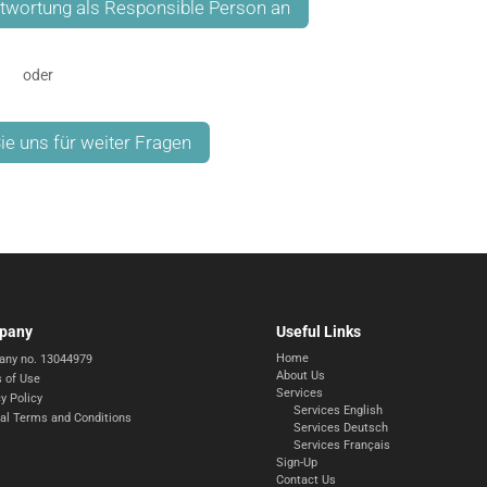
antwortung als Responsible Person an
oder
ie uns für weiter Fragen
pany
Useful Links
Home
ny no. 13044979
About Us
 of Use
Services
y Policy
Services English
al Terms and Conditions
Services Deutsch
Services Français
Sign-Up
Contact Us